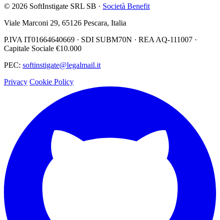
© 2026 SoftInstigate SRL SB ·
Società Benefit
Viale Marconi 29, 65126 Pescara, Italia
P.IVA IT01664640669 · SDI SUBM70N · REA AQ-111007 ·
Capitale Sociale €10.000
PEC:
softinstigate@legalmail.it
Privacy
Cookie Policy